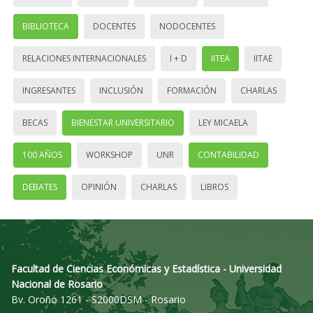
BIBLIOTECA
DOCENTES
NODOCENTES
RELACIONES INTERNACIONALES
I + D
IITEA
IITAE
INGRESANTES
INCLUSIÓN
FORMACIÓN
CHARLAS
BECAS
BIENESTAR UNIVERSITARIO
LEY MICAELA
100 AÑOS
WORKSHOP
UNR
CONTABILIDAD
DEBATES
OPINIÓN
CHARLAS
LIBROS
Facultad de Ciencias Económicas y Estadística - Universidad
Nacional de Rosario
Bv. Oroño 1261 - S2000DSM - Rosario