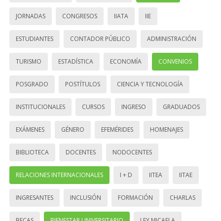
JORNADAS
CONGRESOS
IIATA
IIE
ESTUDIANTES
CONTADOR PÚBLICO
ADMINISTRACIÓN
TURISMO
ESTADÍSTICA
ECONOMÍA
CONVENIOS
POSGRADO
POSTÍTULOS
CIENCIA Y TECNOLOGÍA
INSTITUCIONALES
CURSOS
INGRESO
GRADUADOS
EXÁMENES
GÉNERO
EFEMÉRIDES
HOMENAJES
BIBLIOTECA
DOCENTES
NODOCENTES
RELACIONES INTERNACIONALES
I + D
IITEA
IITAE
INGRESANTES
INCLUSIÓN
FORMACIÓN
CHARLAS
BECAS
BIENESTAR UNIVERSITARIO
LEY MICAELA