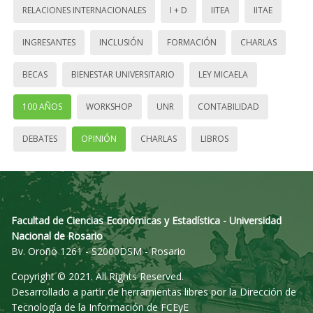
RELACIONES INTERNACIONALES
I + D
IITEA
IITAE
INGRESANTES
INCLUSIÓN
FORMACIÓN
CHARLAS
BECAS
BIENESTAR UNIVERSITARIO
LEY MICAELA
100 AÑOS
WORKSHOP
UNR
CONTABILIDAD
DEBATES
OPINIÓN
CHARLAS
LIBROS
Facultad de Ciencias Económicas y Estadística - Universidad
Nacional de Rosario
Bv. Oroño 1261 - S2000DSM - Rosario
Copyright © 2021. All Rights Reserved.
Desarrollado a partir de herramientas libres por la Dirección de
Tecnología de la Información de FCEyE