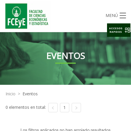
MENÚ
ACCESOS
RAPIDOS
EVENTOS
Inicio
>
Eventos
0 elementos en total:
1
Los filtros aplicados no han arrojado resultados