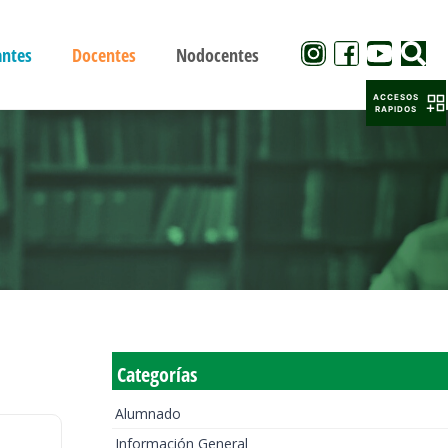
antes
Docentes
Nodocentes
ACCESOS
RAPIDOS
Categorías
Alumnado
Información General