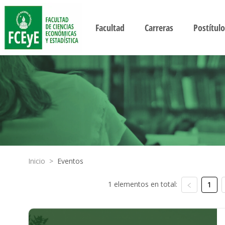
Facultad
Carreras
Postítulo
Inicio
>
Eventos
1 elementos en total:
1