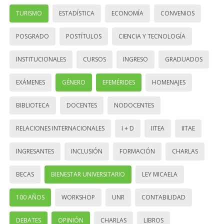
TURISMO
ESTADÍSTICA
ECONOMÍA
CONVENIOS
POSGRADO
POSTÍTULOS
CIENCIA Y TECNOLOGÍA
INSTITUCIONALES
CURSOS
INGRESO
GRADUADOS
EXÁMENES
GÉNERO
EFEMÉRIDES
HOMENAJES
BIBLIOTECA
DOCENTES
NODOCENTES
RELACIONES INTERNACIONALES
I + D
IITEA
IITAE
INGRESANTES
INCLUSIÓN
FORMACIÓN
CHARLAS
BECAS
BIENESTAR UNIVERSITARIO
LEY MICAELA
100 AÑOS
WORKSHOP
UNR
CONTABILIDAD
DEBATES
OPINIÓN
CHARLAS
LIBROS