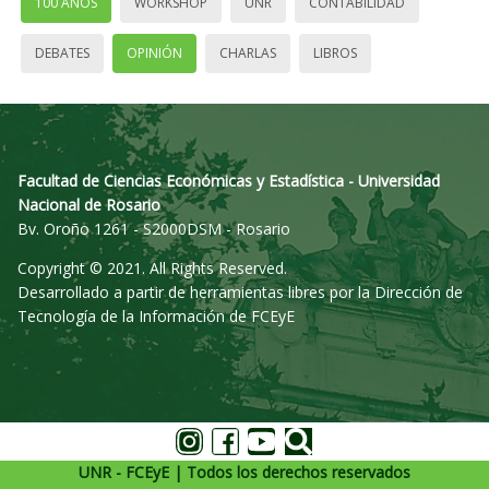
100 AÑOS
WORKSHOP
UNR
CONTABILIDAD
DEBATES
OPINIÓN
CHARLAS
LIBROS
Facultad de Ciencias Económicas y Estadística - Universidad
Nacional de Rosario
Bv. Oroño 1261 - S2000DSM - Rosario
Copyright © 2021. All Rights Reserved.
Desarrollado a partir de herramientas libres por la Dirección de
Tecnología de la Información de FCEyE
UNR - FCEyE | Todos los derechos reservados