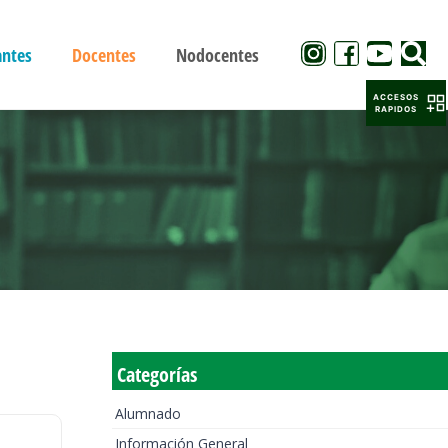
antes
Docentes
Nodocentes
ACCESOS
RAPIDOS
Categorías
Alumnado
Información General