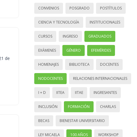
CONVENIOS
POSGRADO
POSTÍTULOS
CIENCIA Y TECNOLOGÍA
INSTITUCIONALES
CURSOS
INGRESO
GRADUADOS
EXÁMENES
GÉNERO
EFEMÉRIDES
21 de
HOMENAJES
BIBLIOTECA
DOCENTES
NODOCENTES
RELACIONES INTERNACIONALES
I + D
IITEA
IITAE
INGRESANTES
INCLUSIÓN
FORMACIÓN
CHARLAS
BECAS
BIENESTAR UNIVERSITARIO
LEY MICAELA
100 AÑOS
WORKSHOP