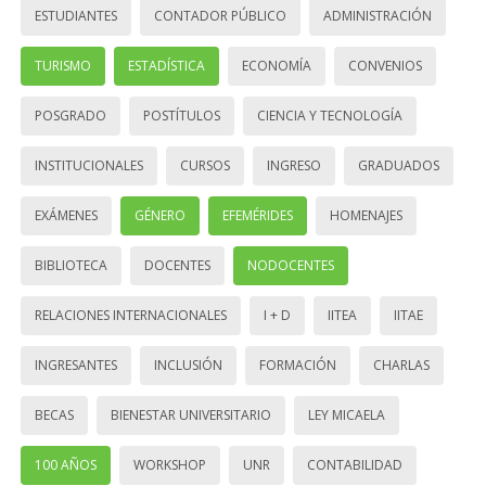
ESTUDIANTES
CONTADOR PÚBLICO
ADMINISTRACIÓN
TURISMO
ESTADÍSTICA
ECONOMÍA
CONVENIOS
POSGRADO
POSTÍTULOS
CIENCIA Y TECNOLOGÍA
INSTITUCIONALES
CURSOS
INGRESO
GRADUADOS
EXÁMENES
GÉNERO
EFEMÉRIDES
HOMENAJES
BIBLIOTECA
DOCENTES
NODOCENTES
RELACIONES INTERNACIONALES
I + D
IITEA
IITAE
INGRESANTES
INCLUSIÓN
FORMACIÓN
CHARLAS
BECAS
BIENESTAR UNIVERSITARIO
LEY MICAELA
100 AÑOS
WORKSHOP
UNR
CONTABILIDAD