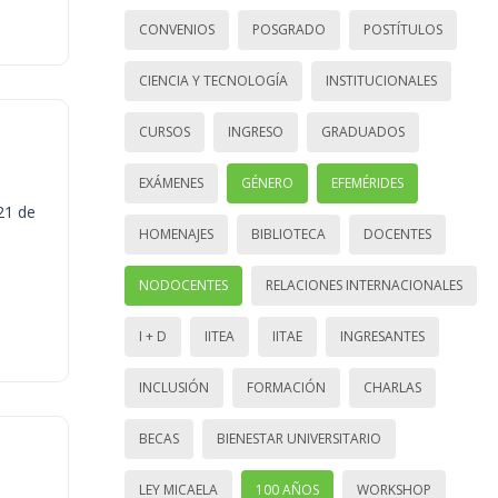
CONVENIOS
POSGRADO
POSTÍTULOS
CIENCIA Y TECNOLOGÍA
INSTITUCIONALES
CURSOS
INGRESO
GRADUADOS
EXÁMENES
GÉNERO
EFEMÉRIDES
21 de
HOMENAJES
BIBLIOTECA
DOCENTES
NODOCENTES
RELACIONES INTERNACIONALES
I + D
IITEA
IITAE
INGRESANTES
INCLUSIÓN
FORMACIÓN
CHARLAS
BECAS
BIENESTAR UNIVERSITARIO
LEY MICAELA
100 AÑOS
WORKSHOP