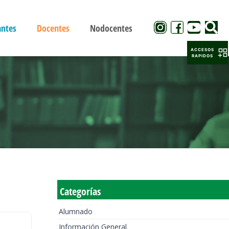
antes
Docentes
Nodocentes
ACCESOS
RAPIDOS
Categorías
Alumnado
Información General