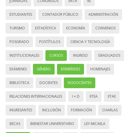
JORNADAS
CONGRESOS
IIATA
IIE
ESTUDIANTES
CONTADOR PÚBLICO
ADMINISTRACIÓN
TURISMO
ESTADÍSTICA
ECONOMÍA
CONVENIOS
POSGRADO
POSTÍTULOS
CIENCIA Y TECNOLOGÍA
INSTITUCIONALES
CURSOS
INGRESO
GRADUADOS
EXÁMENES
GÉNERO
EFEMÉRIDES
HOMENAJES
BIBLIOTECA
DOCENTES
NODOCENTES
RELACIONES INTERNACIONALES
I + D
IITEA
IITAE
INGRESANTES
INCLUSIÓN
FORMACIÓN
CHARLAS
BECAS
BIENESTAR UNIVERSITARIO
LEY MICAELA