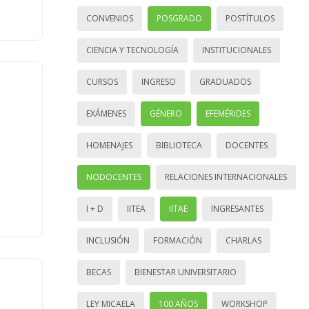
CONVENIOS
POSGRADO
POSTÍTULOS
CIENCIA Y TECNOLOGÍA
INSTITUCIONALES
CURSOS
INGRESO
GRADUADOS
EXÁMENES
GÉNERO
EFEMÉRIDES
HOMENAJES
BIBLIOTECA
DOCENTES
NODOCENTES
RELACIONES INTERNACIONALES
I + D
IITEA
IITAE
INGRESANTES
INCLUSIÓN
FORMACIÓN
CHARLAS
BECAS
BIENESTAR UNIVERSITARIO
LEY MICAELA
100 AÑOS
WORKSHOP