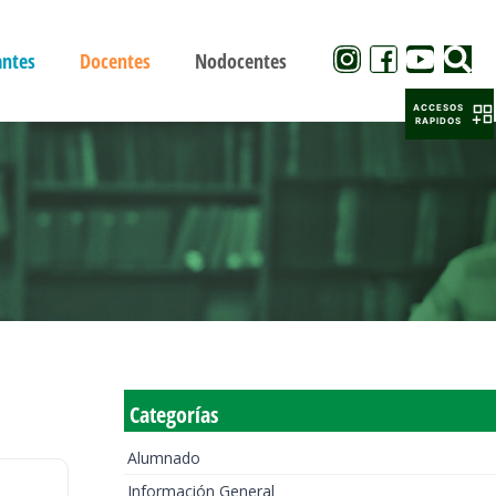
antes
Docentes
Nodocentes
ACCESOS
RAPIDOS
Categorías
Alumnado
Información General