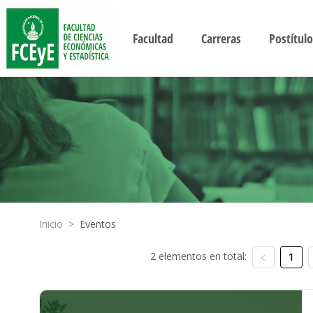
Facultad
Carreras
Postítulo
Inicio
>
Eventos
2 elementos en total:
1