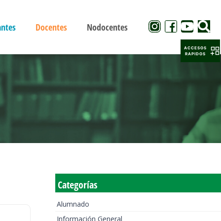
antes
Docentes
Nodocentes
ACCESOS
RAPIDOS
Categorías
Alumnado
Información General