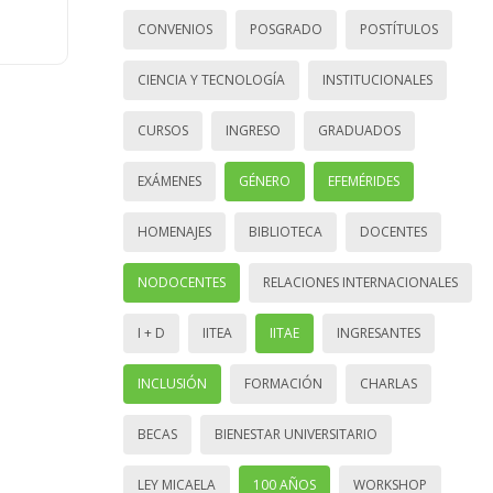
CONVENIOS
POSGRADO
POSTÍTULOS
CIENCIA Y TECNOLOGÍA
INSTITUCIONALES
CURSOS
INGRESO
GRADUADOS
EXÁMENES
GÉNERO
EFEMÉRIDES
HOMENAJES
BIBLIOTECA
DOCENTES
NODOCENTES
RELACIONES INTERNACIONALES
I + D
IITEA
IITAE
INGRESANTES
INCLUSIÓN
FORMACIÓN
CHARLAS
BECAS
BIENESTAR UNIVERSITARIO
LEY MICAELA
100 AÑOS
WORKSHOP