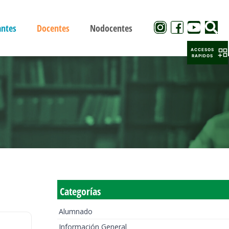
antes
Docentes
Nodocentes
ACCESOS
RAPIDOS
Categorías
Alumnado
Información General