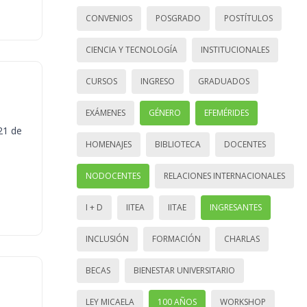
CONVENIOS
POSGRADO
POSTÍTULOS
CIENCIA Y TECNOLOGÍA
INSTITUCIONALES
CURSOS
INGRESO
GRADUADOS
EXÁMENES
GÉNERO
EFEMÉRIDES
21 de
HOMENAJES
BIBLIOTECA
DOCENTES
NODOCENTES
RELACIONES INTERNACIONALES
I + D
IITEA
IITAE
INGRESANTES
INCLUSIÓN
FORMACIÓN
CHARLAS
BECAS
BIENESTAR UNIVERSITARIO
LEY MICAELA
100 AÑOS
WORKSHOP