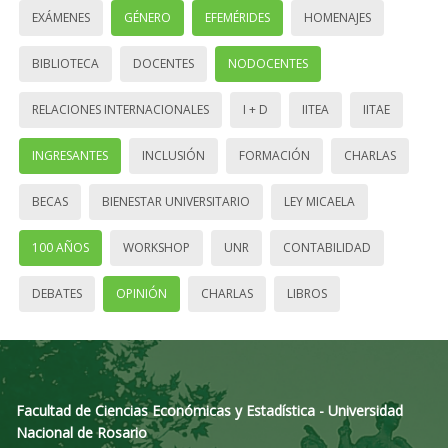
EXÁMENES
GÉNERO
EFEMÉRIDES
HOMENAJES
BIBLIOTECA
DOCENTES
NODOCENTES
RELACIONES INTERNACIONALES
I + D
IITEA
IITAE
INGRESANTES
INCLUSIÓN
FORMACIÓN
CHARLAS
BECAS
BIENESTAR UNIVERSITARIO
LEY MICAELA
100 AÑOS
WORKSHOP
UNR
CONTABILIDAD
DEBATES
OPINIÓN
CHARLAS
LIBROS
Facultad de Ciencias Económicas y Estadística - Universidad
Nacional de Rosario