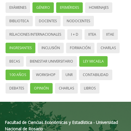
EXÁMENES
GÉNERO
EFEMÉRIDES
HOMENAJES
BIBLIOTECA
DOCENTES
NODOCENTES
RELACIONES INTERNACIONALES
I + D
IITEA
IITAE
INGRESANTES
INCLUSIÓN
FORMACIÓN
CHARLAS
BECAS
BIENESTAR UNIVERSITARIO
LEY MICAELA
100 AÑOS
WORKSHOP
UNR
CONTABILIDAD
DEBATES
OPINIÓN
CHARLAS
LIBROS
Facultad de Ciencias Económicas y Estadística - Universidad
Nacional de Rosario