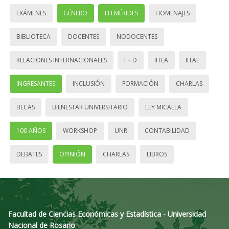
EXÁMENES
GÉNERO
EFEMÉRIDES
HOMENAJES
BIBLIOTECA
DOCENTES
NODOCENTES
RELACIONES INTERNACIONALES
I + D
IITEA
IITAE
INGRESANTES
INCLUSIÓN
FORMACIÓN
CHARLAS
BECAS
BIENESTAR UNIVERSITARIO
LEY MICAELA
100 AÑOS
WORKSHOP
UNR
CONTABILIDAD
DEBATES
OPINIÓN
CHARLAS
LIBROS
Facultad de Ciencias Económicas y Estadística - Universidad
Nacional de Rosario