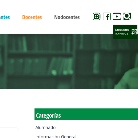
antes
Docentes
Nodocentes
ACCESOS
RAPIDOS
Categorías
Alumnado
Información General