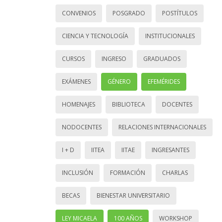
CONVENIOS
POSGRADO
POSTÍTULOS
CIENCIA Y TECNOLOGÍA
INSTITUCIONALES
CURSOS
INGRESO
GRADUADOS
EXÁMENES
GÉNERO
EFEMÉRIDES
HOMENAJES
BIBLIOTECA
DOCENTES
NODOCENTES
RELACIONES INTERNACIONALES
I + D
IITEA
IITAE
INGRESANTES
INCLUSIÓN
FORMACIÓN
CHARLAS
BECAS
BIENESTAR UNIVERSITARIO
LEY MICAELA
100 AÑOS
WORKSHOP