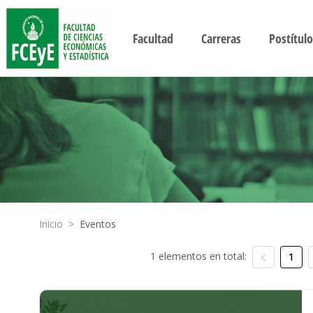
Facultad
Carreras
Postítulo
Inicio
>
Eventos
1 elementos en total:
1