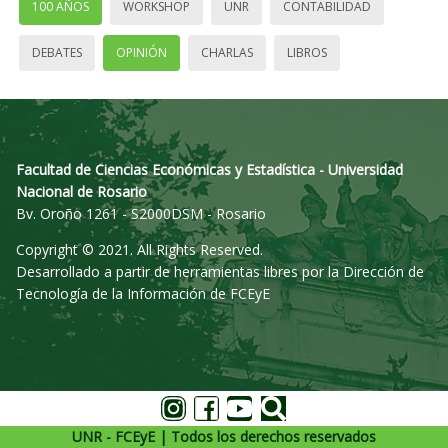
100 AÑOS
WORKSHOP
UNR
CONTABILIDAD
DEBATES
OPINIÓN
CHARLAS
LIBROS
Facultad de Ciencias Económicas y Estadística - Universidad
Nacional de Rosario
Bv. Oroño 1261 - S2000DSM - Rosario
Copyright © 2021. All Rights Reserved.
Desarrollado a partir de herramientas libres por la Dirección de
Tecnología de la Información de FCEyE
UNR - FCEyE | Todos los derechos reservados