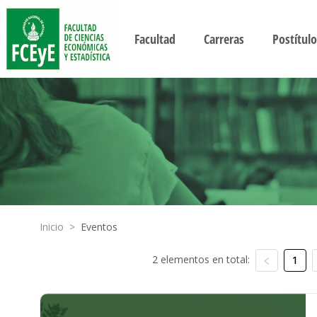
Facultad
Carreras
Postítulo
Inicio
>
Eventos
2 elementos en total:
1