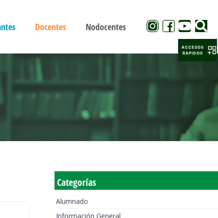
antes
Docentes
Nodocentes
ACCESOS
RAPIDOS
Categorías
Alumnado
Información General