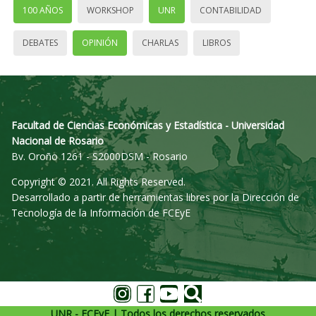
100 AÑOS
WORKSHOP
UNR
CONTABILIDAD
DEBATES
OPINIÓN
CHARLAS
LIBROS
Facultad de Ciencias Económicas y Estadística - Universidad
Nacional de Rosario
Bv. Oroño 1261 - S2000DSM - Rosario
Copyright © 2021. All Rights Reserved.
Desarrollado a partir de herramientas libres por la Dirección de
Tecnología de la Información de FCEyE
UNR - FCEyE | Todos los derechos reservados