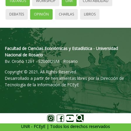
100 AÑOS
WORKSHOP
UNR
CONTABILIDAD
DEBATES
OPINIÓN
CHARLAS
LIBROS
Facultad de Ciencias Económicas y Estadística - Universidad
Nacional de Rosario
Bv. Oroño 1261 - S2000DSM - Rosario
Copyright © 2021. All Rights Reserved.
Desarrollado a partir de herramientas libres por la Dirección de
Tecnología de la Información de FCEyE
UNR - FCEyE | Todos los derechos reservados