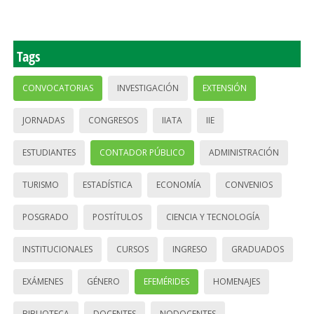
Tags
CONVOCATORIAS
INVESTIGACIÓN
EXTENSIÓN
JORNADAS
CONGRESOS
IIATA
IIE
ESTUDIANTES
CONTADOR PÚBLICO
ADMINISTRACIÓN
TURISMO
ESTADÍSTICA
ECONOMÍA
CONVENIOS
POSGRADO
POSTÍTULOS
CIENCIA Y TECNOLOGÍA
INSTITUCIONALES
CURSOS
INGRESO
GRADUADOS
EXÁMENES
GÉNERO
EFEMÉRIDES
HOMENAJES
BIBLIOTECA
DOCENTES
NODOCENTES