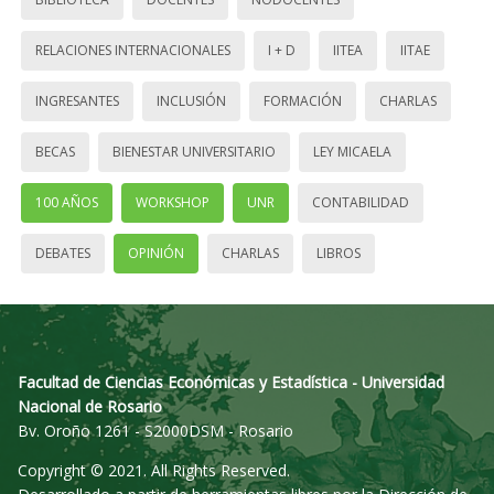
RELACIONES INTERNACIONALES
I + D
IITEA
IITAE
INGRESANTES
INCLUSIÓN
FORMACIÓN
CHARLAS
BECAS
BIENESTAR UNIVERSITARIO
LEY MICAELA
100 AÑOS
WORKSHOP
UNR
CONTABILIDAD
DEBATES
OPINIÓN
CHARLAS
LIBROS
Facultad de Ciencias Económicas y Estadística - Universidad
Nacional de Rosario
Bv. Oroño 1261 - S2000DSM - Rosario
Copyright © 2021. All Rights Reserved.