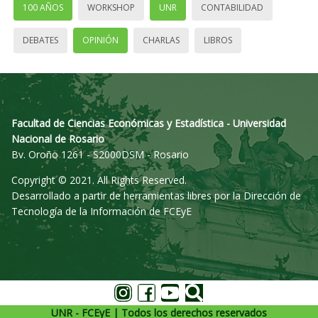
100 AÑOS
WORKSHOP
UNR
CONTABILIDAD
DEBATES
OPINIÓN
CHARLAS
LIBROS
Facultad de Ciencias Económicas y Estadística - Universidad
Nacional de Rosario
Bv. Oroño 1261 - S2000DSM - Rosario
Copyright © 2021. All Rights Reserved.
Desarrollado a partir de herramientas libres por la Dirección de
Tecnología de la Información de FCEyE
UNR - FCEyE | Todos los derechos reservados