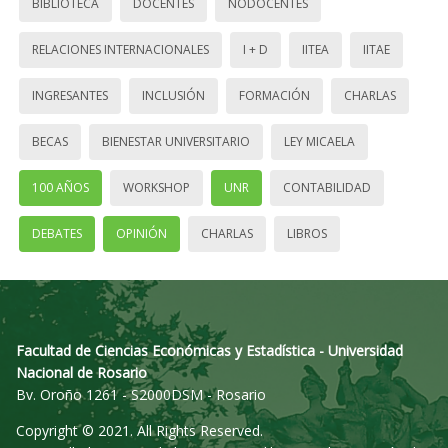
BIBLIOTECA
DOCENTES
NODOCENTES
RELACIONES INTERNACIONALES
I + D
IITEA
IITAE
INGRESANTES
INCLUSIÓN
FORMACIÓN
CHARLAS
BECAS
BIENESTAR UNIVERSITARIO
LEY MICAELA
100 AÑOS
WORKSHOP
UNR
CONTABILIDAD
DEBATES
OPINIÓN
CHARLAS
LIBROS
Facultad de Ciencias Económicas y Estadística - Universidad
Nacional de Rosario
Bv. Oroño 1261 - S2000DSM - Rosario
Copyright © 2021. All Rights Reserved.