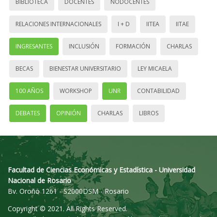
BIBLIOTECA
DOCENTES
NODOCENTES
RELACIONES INTERNACIONALES
I + D
IITEA
IITAE
INGRESANTES
INCLUSIÓN
FORMACIÓN
CHARLAS
BECAS
BIENESTAR UNIVERSITARIO
LEY MICAELA
100 AÑOS
WORKSHOP
UNR
CONTABILIDAD
DEBATES
OPINIÓN
CHARLAS
LIBROS
Facultad de Ciencias Económicas y Estadística - Universidad
Nacional de Rosario
Bv. Oroño 1261 - S2000DSM - Rosario
Copyright © 2021. All Rights Reserved.