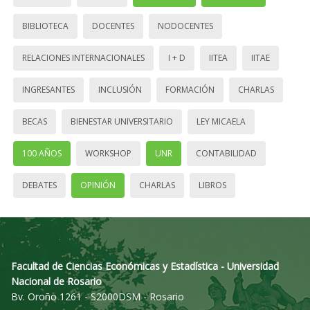
BIBLIOTECA
DOCENTES
NODOCENTES
RELACIONES INTERNACIONALES
I + D
IITEA
IITAE
INGRESANTES
INCLUSIÓN
FORMACIÓN
CHARLAS
BECAS
BIENESTAR UNIVERSITARIO
LEY MICAELA
100 AÑOS
WORKSHOP
UNR
CONTABILIDAD
DEBATES
OPINIÓN
CHARLAS
LIBROS
Facultad de Ciencias Económicas y Estadística - Universidad
Nacional de Rosario
Bv. Oroño 1261 - S2000DSM - Rosario