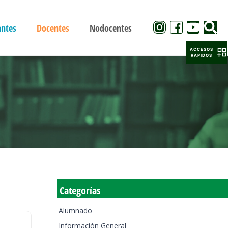
antes
Docentes
Nodocentes
ACCESOS
RAPIDOS
Categorías
Alumnado
Información General