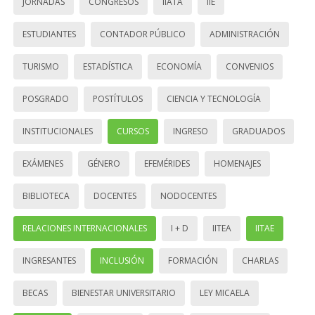
JORNADAS
CONGRESOS
IIATA
IIE
ESTUDIANTES
CONTADOR PÚBLICO
ADMINISTRACIÓN
TURISMO
ESTADÍSTICA
ECONOMÍA
CONVENIOS
POSGRADO
POSTÍTULOS
CIENCIA Y TECNOLOGÍA
INSTITUCIONALES
CURSOS
INGRESO
GRADUADOS
EXÁMENES
GÉNERO
EFEMÉRIDES
HOMENAJES
BIBLIOTECA
DOCENTES
NODOCENTES
RELACIONES INTERNACIONALES
I + D
IITEA
IITAE
INGRESANTES
INCLUSIÓN
FORMACIÓN
CHARLAS
BECAS
BIENESTAR UNIVERSITARIO
LEY MICAELA