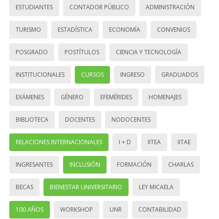
ESTUDIANTES
CONTADOR PÚBLICO
ADMINISTRACIÓN
TURISMO
ESTADÍSTICA
ECONOMÍA
CONVENIOS
POSGRADO
POSTÍTULOS
CIENCIA Y TECNOLOGÍA
INSTITUCIONALES
CURSOS
INGRESO
GRADUADOS
EXÁMENES
GÉNERO
EFEMÉRIDES
HOMENAJES
BIBLIOTECA
DOCENTES
NODOCENTES
RELACIONES INTERNACIONALES
I + D
IITEA
IITAE
INGRESANTES
INCLUSIÓN
FORMACIÓN
CHARLAS
BECAS
BIENESTAR UNIVERSITARIO
LEY MICAELA
100 AÑOS
WORKSHOP
UNR
CONTABILIDAD