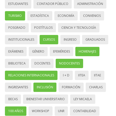
ESTUDIANTES
CONTADOR PÚBLICO
ADMINISTRACIÓN
TURISMO
ESTADÍSTICA
ECONOMÍA
CONVENIOS
POSGRADO
POSTÍTULOS
CIENCIA Y TECNOLOGÍA
INSTITUCIONALES
CURSOS
INGRESO
GRADUADOS
EXÁMENES
GÉNERO
EFEMÉRIDES
HOMENAJES
BIBLIOTECA
DOCENTES
NODOCENTES
RELACIONES INTERNACIONALES
I + D
IITEA
IITAE
INGRESANTES
INCLUSIÓN
FORMACIÓN
CHARLAS
BECAS
BIENESTAR UNIVERSITARIO
LEY MICAELA
100 AÑOS
WORKSHOP
UNR
CONTABILIDAD