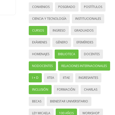
CONVENIOS
POSGRADO
POSTÍTULOS
CIENCIA Y TECNOLOGÍA
INSTITUCIONALES
CURSOS
INGRESO
GRADUADOS
EXÁMENES
GÉNERO
EFEMÉRIDES
HOMENAJES
BIBLIOTECA
DOCENTES
NODOCENTES
RELACIONES INTERNACIONALES
I + D
IITEA
IITAE
INGRESANTES
INCLUSIÓN
FORMACIÓN
CHARLAS
BECAS
BIENESTAR UNIVERSITARIO
LEY MICAELA
100 AÑOS
WORKSHOP