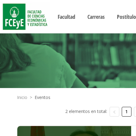
Facultad
Carreras
Postítulo
Inicio
>
Eventos
2 elementos en total:
1