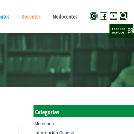
antes
Docentes
Nodocentes
ACCESOS
RAPIDOS
Categorías
Alumnado
Información General