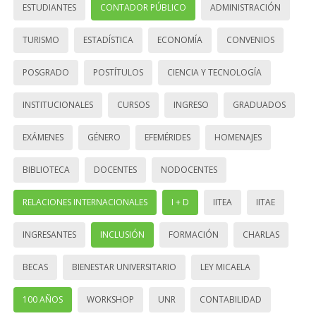
ESTUDIANTES
CONTADOR PÚBLICO
ADMINISTRACIÓN
TURISMO
ESTADÍSTICA
ECONOMÍA
CONVENIOS
POSGRADO
POSTÍTULOS
CIENCIA Y TECNOLOGÍA
INSTITUCIONALES
CURSOS
INGRESO
GRADUADOS
EXÁMENES
GÉNERO
EFEMÉRIDES
HOMENAJES
BIBLIOTECA
DOCENTES
NODOCENTES
RELACIONES INTERNACIONALES
I + D
IITEA
IITAE
INGRESANTES
INCLUSIÓN
FORMACIÓN
CHARLAS
BECAS
BIENESTAR UNIVERSITARIO
LEY MICAELA
100 AÑOS
WORKSHOP
UNR
CONTABILIDAD