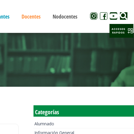
antes
Docentes
Nodocentes
ACCESOS
RAPIDOS
Categorías
Alumnado
Información General