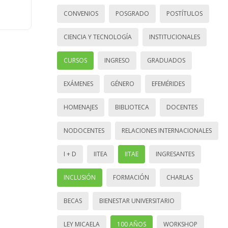
CONVENIOS
POSGRADO
POSTÍTULOS
CIENCIA Y TECNOLOGÍA
INSTITUCIONALES
CURSOS
INGRESO
GRADUADOS
EXÁMENES
GÉNERO
EFEMÉRIDES
HOMENAJES
BIBLIOTECA
DOCENTES
NODOCENTES
RELACIONES INTERNACIONALES
I + D
IITEA
IITAE
INGRESANTES
INCLUSIÓN
FORMACIÓN
CHARLAS
BECAS
BIENESTAR UNIVERSITARIO
LEY MICAELA
100 AÑOS
WORKSHOP