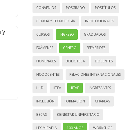
CONVENIOS
POSGRADO
POSTÍTULOS
CIENCIA Y TECNOLOGÍA
INSTITUCIONALES
 y
CURSOS
INGRESO
GRADUADOS
EXÁMENES
GÉNERO
EFEMÉRIDES
HOMENAJES
BIBLIOTECA
DOCENTES
NODOCENTES
RELACIONES INTERNACIONALES
I + D
IITEA
IITAE
INGRESANTES
INCLUSIÓN
FORMACIÓN
CHARLAS
BECAS
BIENESTAR UNIVERSITARIO
LEY MICAELA
100 AÑOS
WORKSHOP