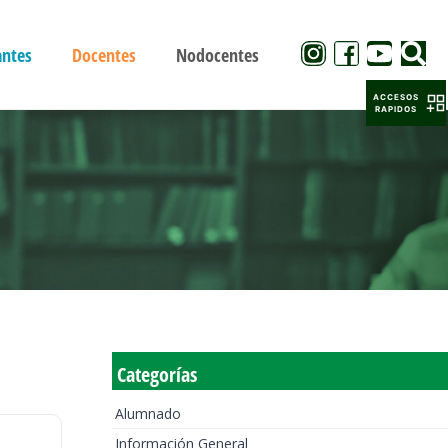
antes
Docentes
Nodocentes
ACCESOS
RAPIDOS
Categorías
Alumnado
Información General