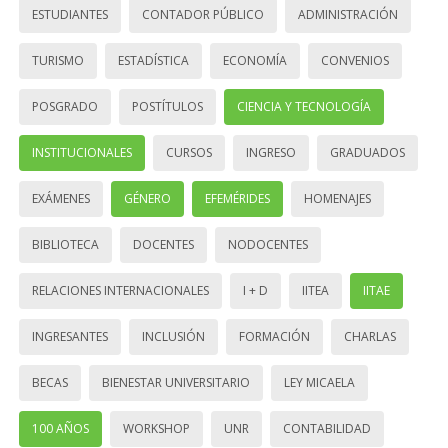
ESTUDIANTES
CONTADOR PÚBLICO
ADMINISTRACIÓN
TURISMO
ESTADÍSTICA
ECONOMÍA
CONVENIOS
POSGRADO
POSTÍTULOS
CIENCIA Y TECNOLOGÍA
INSTITUCIONALES
CURSOS
INGRESO
GRADUADOS
EXÁMENES
GÉNERO
EFEMÉRIDES
HOMENAJES
BIBLIOTECA
DOCENTES
NODOCENTES
RELACIONES INTERNACIONALES
I + D
IITEA
IITAE
INGRESANTES
INCLUSIÓN
FORMACIÓN
CHARLAS
BECAS
BIENESTAR UNIVERSITARIO
LEY MICAELA
100 AÑOS
WORKSHOP
UNR
CONTABILIDAD