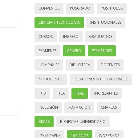
CONVENIOS
POSGRADO
POSTÍTULOS
CIENCIA Y TECNOLOGÍA
INSTITUCIONALES
CURSOS
INGRESO
GRADUADOS
EXÁMENES
GÉNERO
EFEMÉRIDES
HOMENAJES
BIBLIOTECA
DOCENTES
NODOCENTES
RELACIONES INTERNACIONALES
I + D
IITEA
IITAE
INGRESANTES
INCLUSIÓN
FORMACIÓN
CHARLAS
BECAS
BIENESTAR UNIVERSITARIO
LEY MICAELA
100 AÑOS
WORKSHOP