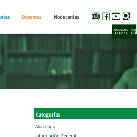
antes
Docentes
Nodocentes
ACCESOS
RAPIDOS
Categorías
Alumnado
Información General