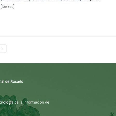
Leer más
nal de Rosario
ecnología de la Información de