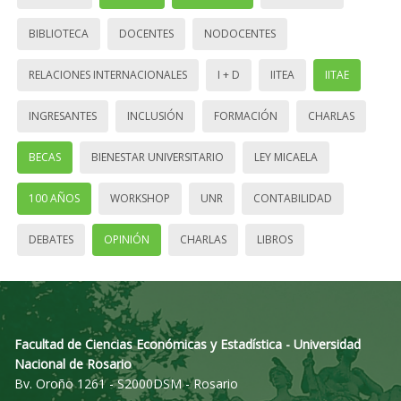
BIBLIOTECA
DOCENTES
NODOCENTES
RELACIONES INTERNACIONALES
I + D
IITEA
IITAE
INGRESANTES
INCLUSIÓN
FORMACIÓN
CHARLAS
BECAS
BIENESTAR UNIVERSITARIO
LEY MICAELA
100 AÑOS
WORKSHOP
UNR
CONTABILIDAD
DEBATES
OPINIÓN
CHARLAS
LIBROS
Facultad de Ciencias Económicas y Estadística - Universidad
Nacional de Rosario
Bv. Oroño 1261 - S2000DSM - Rosario