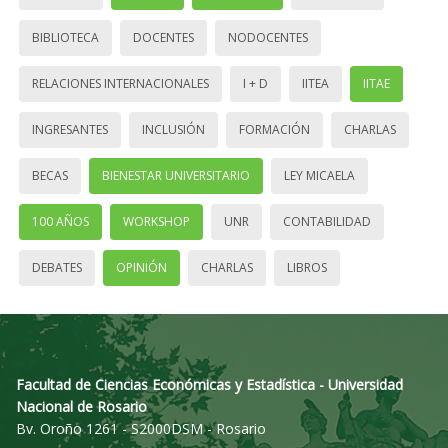
BIBLIOTECA
DOCENTES
NODOCENTES
RELACIONES INTERNACIONALES
I + D
IITEA
IITAE
INGRESANTES
INCLUSIÓN
FORMACIÓN
CHARLAS
BECAS
BIENESTAR UNIVERSITARIO
LEY MICAELA
100 AÑOS
WORKSHOP
UNR
CONTABILIDAD
DEBATES
OPINIÓN
CHARLAS
LIBROS
Facultad de Ciencias Económicas y Estadística - Universidad
Nacional de Rosario
Bv. Oroño 1261 - S2000DSM - Rosario