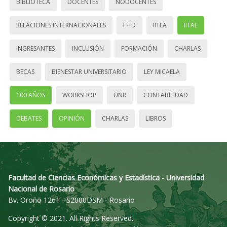
BIBLIOTECA
DOCENTES
NODOCENTES
RELACIONES INTERNACIONALES
I + D
IITEA
IITAE
INGRESANTES
INCLUSIÓN
FORMACIÓN
CHARLAS
BECAS
BIENESTAR UNIVERSITARIO
LEY MICAELA
100 AÑOS
WORKSHOP
UNR
CONTABILIDAD
DEBATES
OPINIÓN
CHARLAS
LIBROS
Facultad de Ciencias Económicas y Estadística - Universidad
Nacional de Rosario
Bv. Oroño 1261 - S2000DSM - Rosario
Copyright © 2021. All Rights Reserved.