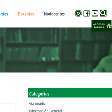
antes
Docentes
Nodocentes
ACCESOS
RAPIDOS
Categorías
Alumnado
Información General