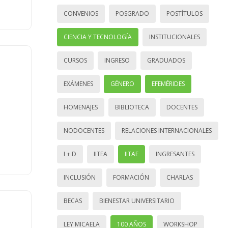
CONVENIOS
POSGRADO
POSTÍTULOS
CIENCIA Y TECNOLOGÍA
INSTITUCIONALES
CURSOS
INGRESO
GRADUADOS
EXÁMENES
GÉNERO
EFEMÉRIDES
HOMENAJES
BIBLIOTECA
DOCENTES
NODOCENTES
RELACIONES INTERNACIONALES
I + D
IITEA
IITAE
INGRESANTES
INCLUSIÓN
FORMACIÓN
CHARLAS
BECAS
BIENESTAR UNIVERSITARIO
LEY MICAELA
100 AÑOS
WORKSHOP