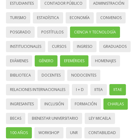
ESTUDIANTES
CONTADOR PÚBLICO
ADMINISTRACIÓN
TURISMO
ESTADÍSTICA
ECONOMÍA
CONVENIOS
POSGRADO
POSTÍTULOS
CIENCIA Y TECNOLOGÍA
INSTITUCIONALES
CURSOS
INGRESO
GRADUADOS
EXÁMENES
GÉNERO
EFEMÉRIDES
HOMENAJES
BIBLIOTECA
DOCENTES
NODOCENTES
RELACIONES INTERNACIONALES
I + D
IITEA
IITAE
INGRESANTES
INCLUSIÓN
FORMACIÓN
CHARLAS
BECAS
BIENESTAR UNIVERSITARIO
LEY MICAELA
100 AÑOS
WORKSHOP
UNR
CONTABILIDAD