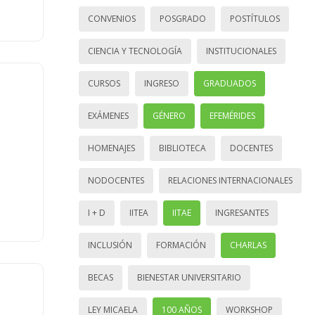
CONVENIOS
POSGRADO
POSTÍTULOS
CIENCIA Y TECNOLOGÍA
INSTITUCIONALES
CURSOS
INGRESO
GRADUADOS
EXÁMENES
GÉNERO
EFEMÉRIDES
HOMENAJES
BIBLIOTECA
DOCENTES
NODOCENTES
RELACIONES INTERNACIONALES
I + D
IITEA
IITAE
INGRESANTES
INCLUSIÓN
FORMACIÓN
CHARLAS
BECAS
BIENESTAR UNIVERSITARIO
LEY MICAELA
100 AÑOS
WORKSHOP