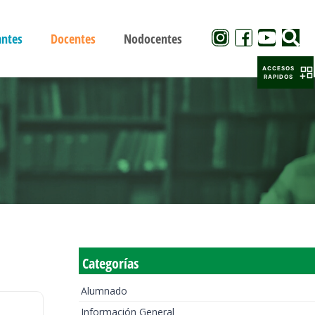
antes
Docentes
Nodocentes
ACCESOS
RAPIDOS
Categorías
Alumnado
Información General