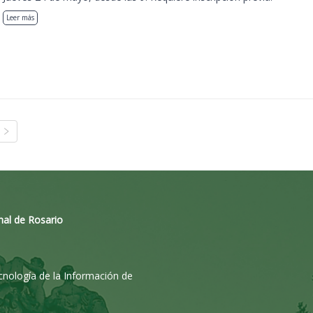
Leer más
nal de Rosario
ecnología de la Información de