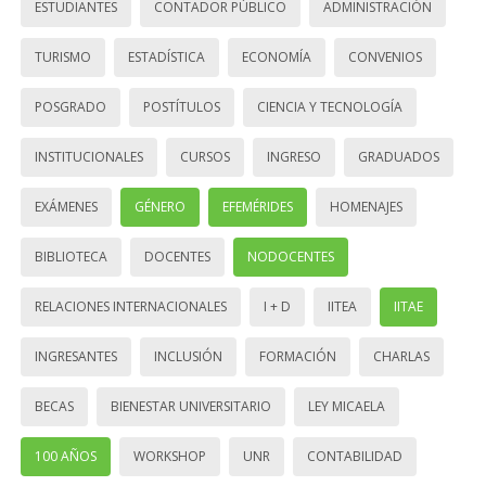
ESTUDIANTES
CONTADOR PÚBLICO
ADMINISTRACIÓN
TURISMO
ESTADÍSTICA
ECONOMÍA
CONVENIOS
POSGRADO
POSTÍTULOS
CIENCIA Y TECNOLOGÍA
INSTITUCIONALES
CURSOS
INGRESO
GRADUADOS
EXÁMENES
GÉNERO
EFEMÉRIDES
HOMENAJES
BIBLIOTECA
DOCENTES
NODOCENTES
RELACIONES INTERNACIONALES
I + D
IITEA
IITAE
INGRESANTES
INCLUSIÓN
FORMACIÓN
CHARLAS
BECAS
BIENESTAR UNIVERSITARIO
LEY MICAELA
100 AÑOS
WORKSHOP
UNR
CONTABILIDAD