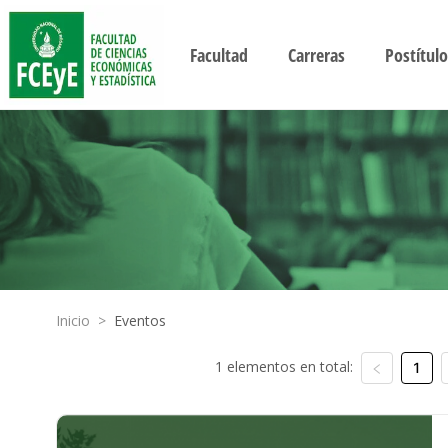
Facultad
Carreras
Postítulo
Inicio
>
Eventos
1 elementos en total:
1