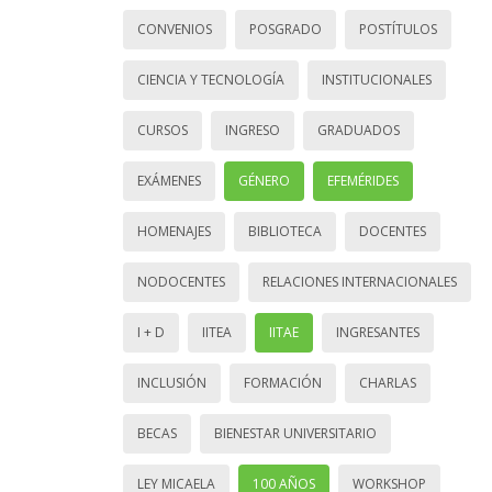
CONVENIOS
POSGRADO
POSTÍTULOS
CIENCIA Y TECNOLOGÍA
INSTITUCIONALES
CURSOS
INGRESO
GRADUADOS
EXÁMENES
GÉNERO
EFEMÉRIDES
HOMENAJES
BIBLIOTECA
DOCENTES
NODOCENTES
RELACIONES INTERNACIONALES
I + D
IITEA
IITAE
INGRESANTES
INCLUSIÓN
FORMACIÓN
CHARLAS
BECAS
BIENESTAR UNIVERSITARIO
LEY MICAELA
100 AÑOS
WORKSHOP