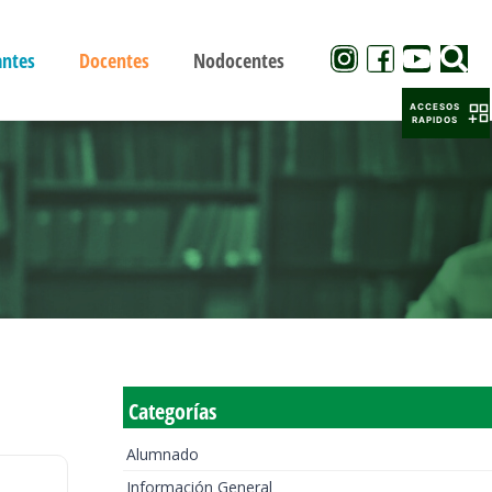
antes
Docentes
Nodocentes
ACCESOS
RAPIDOS
Categorías
Alumnado
Información General