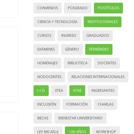
CONVENIOS
POSGRADO
POSTÍTULOS
CIENCIA Y TECNOLOGÍA
INSTITUCIONALES
CURSOS
INGRESO
GRADUADOS
EXÁMENES
GÉNERO
EFEMÉRIDES
HOMENAJES
BIBLIOTECA
DOCENTES
NODOCENTES
RELACIONES INTERNACIONALES
I + D
IITEA
IITAE
INGRESANTES
INCLUSIÓN
FORMACIÓN
CHARLAS
BECAS
BIENESTAR UNIVERSITARIO
LEY MICAELA
100 AÑOS
WORKSHOP