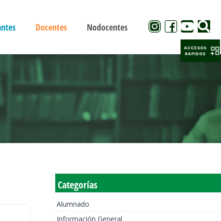
antes
Docentes
Nodocentes
ACCESOS
RAPIDOS
Categorías
Alumnado
Información General