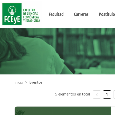
Facultad
Carreras
Postítulo
Inicio
>
Eventos
5 elementos en total:
1