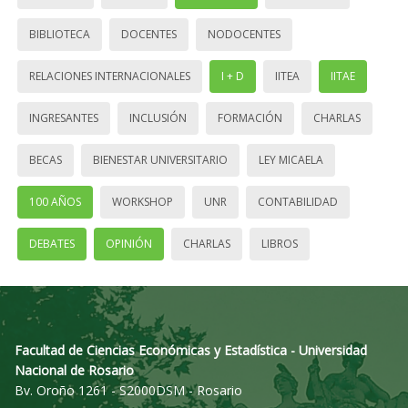
BIBLIOTECA
DOCENTES
NODOCENTES
RELACIONES INTERNACIONALES
I + D
IITEA
IITAE
INGRESANTES
INCLUSIÓN
FORMACIÓN
CHARLAS
BECAS
BIENESTAR UNIVERSITARIO
LEY MICAELA
100 AÑOS
WORKSHOP
UNR
CONTABILIDAD
DEBATES
OPINIÓN
CHARLAS
LIBROS
Facultad de Ciencias Económicas y Estadística - Universidad
Nacional de Rosario
Bv. Oroño 1261 - S2000DSM - Rosario