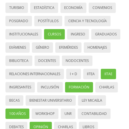
TURISMO
ESTADÍSTICA
ECONOMÍA
CONVENIOS
POSGRADO
POSTÍTULOS
CIENCIA Y TECNOLOGÍA
INSTITUCIONALES
CURSOS
INGRESO
GRADUADOS
EXÁMENES
GÉNERO
EFEMÉRIDES
HOMENAJES
BIBLIOTECA
DOCENTES
NODOCENTES
RELACIONES INTERNACIONALES
I + D
IITEA
IITAE
INGRESANTES
INCLUSIÓN
FORMACIÓN
CHARLAS
BECAS
BIENESTAR UNIVERSITARIO
LEY MICAELA
100 AÑOS
WORKSHOP
UNR
CONTABILIDAD
DEBATES
OPINIÓN
CHARLAS
LIBROS