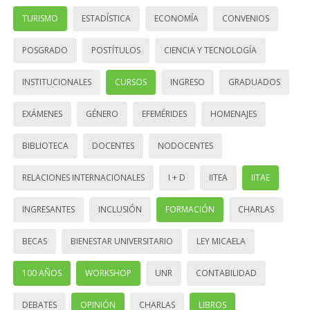
TURISMO
ESTADÍSTICA
ECONOMÍA
CONVENIOS
POSGRADO
POSTÍTULOS
CIENCIA Y TECNOLOGÍA
INSTITUCIONALES
CURSOS
INGRESO
GRADUADOS
EXÁMENES
GÉNERO
EFEMÉRIDES
HOMENAJES
BIBLIOTECA
DOCENTES
NODOCENTES
RELACIONES INTERNACIONALES
I + D
IITEA
IITAE
INGRESANTES
INCLUSIÓN
FORMACIÓN
CHARLAS
BECAS
BIENESTAR UNIVERSITARIO
LEY MICAELA
100 AÑOS
WORKSHOP
UNR
CONTABILIDAD
DEBATES
OPINIÓN
CHARLAS
LIBROS