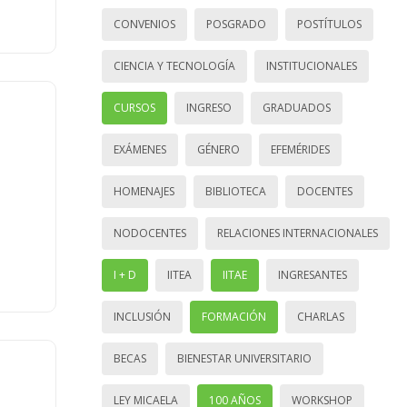
CONVENIOS
POSGRADO
POSTÍTULOS
CIENCIA Y TECNOLOGÍA
INSTITUCIONALES
CURSOS
INGRESO
GRADUADOS
EXÁMENES
GÉNERO
EFEMÉRIDES
HOMENAJES
BIBLIOTECA
DOCENTES
NODOCENTES
RELACIONES INTERNACIONALES
I + D
IITEA
IITAE
INGRESANTES
INCLUSIÓN
FORMACIÓN
CHARLAS
BECAS
BIENESTAR UNIVERSITARIO
LEY MICAELA
100 AÑOS
WORKSHOP