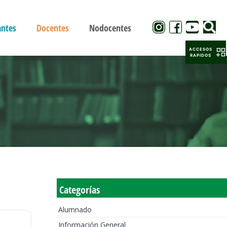
antes
Docentes
Nodocentes
ACCESOS
RAPIDOS
Categorías
Alumnado
Información General