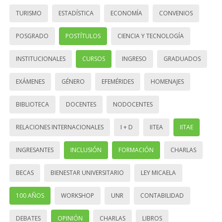
TURISMO
ESTADÍSTICA
ECONOMÍA
CONVENIOS
POSGRADO
POSTÍTULOS
CIENCIA Y TECNOLOGÍA
INSTITUCIONALES
CURSOS
INGRESO
GRADUADOS
EXÁMENES
GÉNERO
EFEMÉRIDES
HOMENAJES
BIBLIOTECA
DOCENTES
NODOCENTES
RELACIONES INTERNACIONALES
I + D
IITEA
IITAE
INGRESANTES
INCLUSIÓN
FORMACIÓN
CHARLAS
BECAS
BIENESTAR UNIVERSITARIO
LEY MICAELA
100 AÑOS
WORKSHOP
UNR
CONTABILIDAD
DEBATES
OPINIÓN
CHARLAS
LIBROS